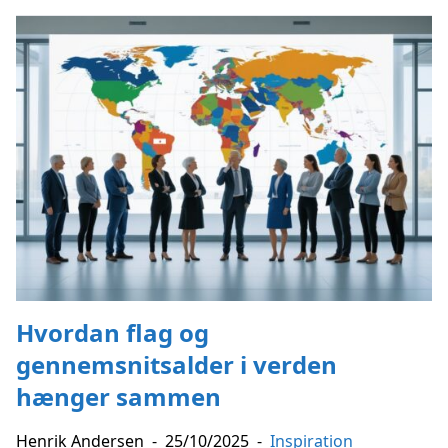
Hvordan flag og
gennemsnitsalder i verden
hænger sammen
Henrik Andersen
-
25/10/2025
-
Inspiration