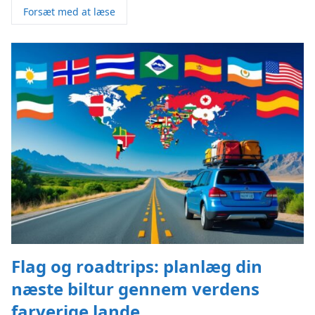
Forsæt med at læse
Flag og roadtrips: planlæg din
næste biltur gennem verdens
farverige lande